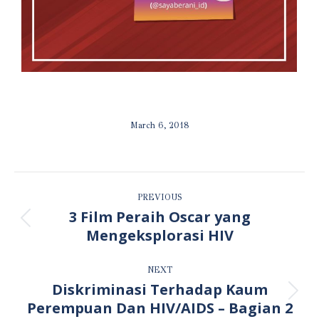
March 6, 2018
ALBUM
PREVIOUS
NAVIGATION
3 Film Peraih Oscar yang
Previous
Mengeksplorasi HIV
album:
NEXT
Diskriminasi Terhadap Kaum
Next
Perempuan Dan HIV/AIDS – Bagian 2
album: