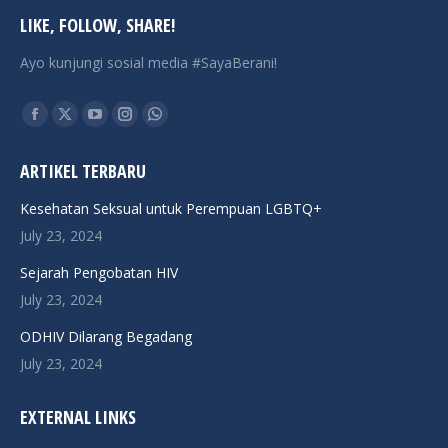
LIKE, FOLLOW, SHARE!
Ayo kunjungi sosial media #SayaBerani!
Find us on:
Facebook
X
YouTube
Instagram
Whatsapp
page
page
page
page
page
ARTIKEL TERBARU
opens
opens
opens
opens
opens
in
in
in
in
in
Kesehatan Seksual untuk Perempuan LGBTQ+
new
new
new
new
new
July 23, 2024
window
window
window
window
window
Sejarah Pengobatan HIV
July 23, 2024
ODHIV Dilarang Begadang
July 23, 2024
EXTERNAL LINKS