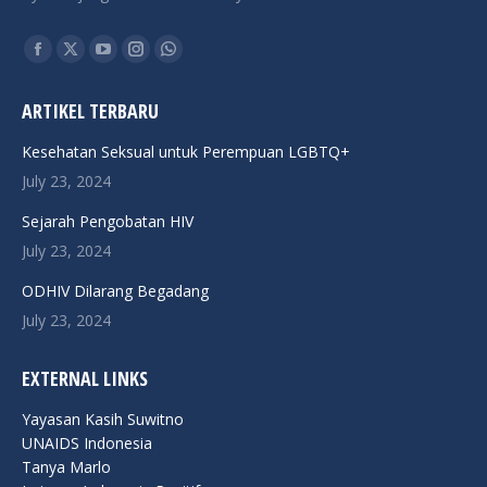
Find us on:
Facebook
X
YouTube
Instagram
Whatsapp
page
page
page
page
page
ARTIKEL TERBARU
opens
opens
opens
opens
opens
in
in
in
in
in
Kesehatan Seksual untuk Perempuan LGBTQ+
new
new
new
new
new
July 23, 2024
window
window
window
window
window
Sejarah Pengobatan HIV
July 23, 2024
ODHIV Dilarang Begadang
July 23, 2024
EXTERNAL LINKS
Yayasan Kasih Suwitno
UNAIDS Indonesia
Tanya Marlo