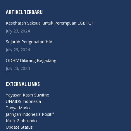
page
page
page
page
page
ARTIKEL TERBARU
opens
opens
opens
opens
opens
in
in
in
in
in
Kesehatan Seksual untuk Perempuan LGBTQ+
new
new
new
new
new
July 23, 2024
window
window
window
window
window
Sejarah Pengobatan HIV
July 23, 2024
ODHIV Dilarang Begadang
July 23, 2024
EXTERNAL LINKS
Yayasan Kasih Suwitno
UNAIDS Indonesia
Tanya Marlo
Jaringan Indonesia Positif
Klinik Globalindo
Update Status