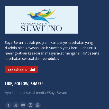
Saya Berani adalah program kampanye kesehatan yang
dikelola oleh Yayasan Kasih Suwitno yang bertujuan untuk
meningkatkan kesadaran masyarakat mengenai HIV beserta
kesehatan seksual dan reproduksi.
Konsultasi Di Sini
LIKE, FOLLOW, SHARE!
Ayo kunjungi sosial media #SayaBerani!
Find us on:
Facebook
X
YouTube
Instagram
Whatsapp