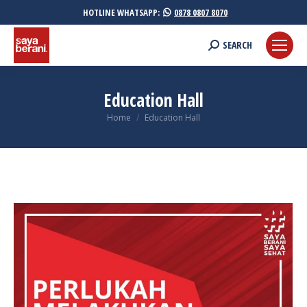
HOTLINE WHATSAPP:
0878 0807 8070
Search:
SEARCH
Education Hall
You are here:
Home
Education Hall