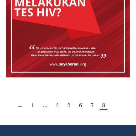
←
1
…
4
5
6
7
8