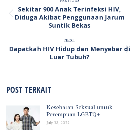
PREVIOUS
NAVIGATION
Sekitar 900 Anak Terinfeksi HIV,
Diduga Akibat Penggunaan Jarum
Previous
post:
Suntik Bekas
NEXT
Dapatkah HIV Hidup dan Menyebar di
Next
Luar Tubuh?
post:
POST TERKAIT
Kesehatan Seksual untuk
Perempuan LGBTQ+
July 23, 2024