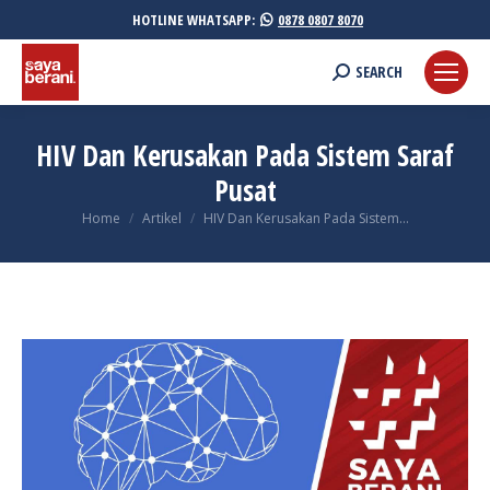
HOTLINE WHATSAPP:
0878 0807 8070
Search:
SEARCH
HIV Dan Kerusakan Pada Sistem Saraf
Pusat
You are here:
Home
Artikel
HIV Dan Kerusakan Pada Sistem…