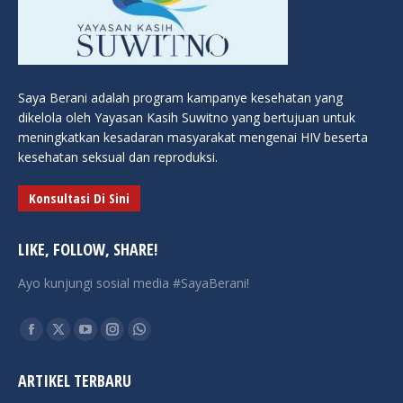
Saya Berani adalah program kampanye kesehatan yang
dikelola oleh Yayasan Kasih Suwitno yang bertujuan untuk
meningkatkan kesadaran masyarakat mengenai HIV beserta
kesehatan seksual dan reproduksi.
Konsultasi Di Sini
LIKE, FOLLOW, SHARE!
Ayo kunjungi sosial media #SayaBerani!
Find us on:
Facebook
X
YouTube
Instagram
Whatsapp
page
page
page
page
page
ARTIKEL TERBARU
opens
opens
opens
opens
opens