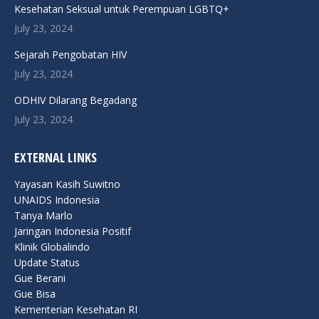
in
in
in
in
in
Kesehatan Seksual untuk Perempuan LGBTQ+
new
new
new
new
new
July 23, 2024
window
window
window
window
window
Sejarah Pengobatan HIV
July 23, 2024
ODHIV Dilarang Begadang
July 23, 2024
EXTERNAL LINKS
Yayasan Kasih Suwitno
UNAIDS Indonesia
Tanya Marlo
Jaringan Indonesia Positif
Klinik Globalindo
Update Status
Gue Berani
Gue Bisa
Kementerian Kesehatan RI