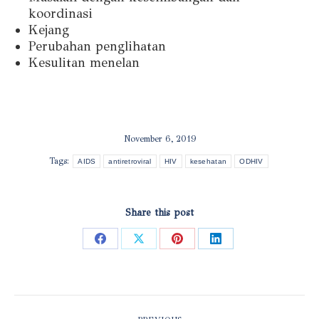
koordinasi
Kejang
Perubahan penglihatan
Kesulitan menelan
November 6, 2019
Tags:
AIDS
antiretroviral
HIV
kesehatan
ODHIV
Share this post
Share
Share
Share
Share
on
on
on
on
Facebook
X
Pinterest
LinkedIn
POST