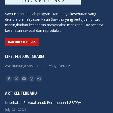
Saya Berani adalah program kampanye kesehatan yang
dikelola oleh Yayasan Kasih Suwitno yang bertujuan untuk
meningkatkan kesadaran masyarakat mengenai HIV beserta
kesehatan seksual dan reproduksi.
Konsultasi Di Sini
LIKE, FOLLOW, SHARE!
Ayo kunjungi sosial media #SayaBerani!
Find us on:
Facebook
X
YouTube
Instagram
Whatsapp
page
page
page
page
page
ARTIKEL TERBARU
opens
opens
opens
opens
opens
in
in
in
in
in
Kesehatan Seksual untuk Perempuan LGBTQ+
new
new
new
new
new
July 23, 2024