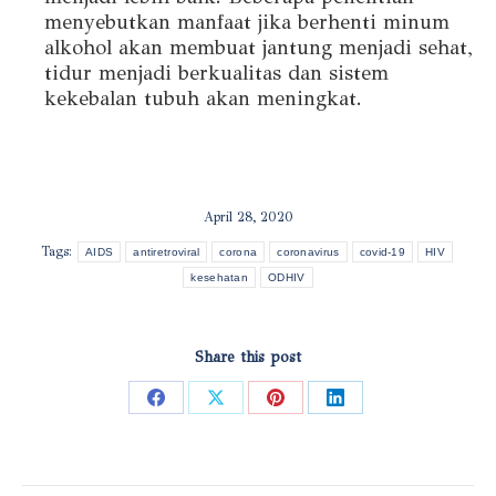
menyebutkan manfaat jika berhenti minum
alkohol akan membuat jantung menjadi sehat,
tidur menjadi berkualitas dan sistem
kekebalan tubuh akan meningkat.
April 28, 2020
Tags:
AIDS
antiretroviral
corona
coronavirus
covid-19
HIV
kesehatan
ODHIV
Share this post
Share
Share
Share
Share
on
on
on
on
Facebook
X
Pinterest
LinkedIn