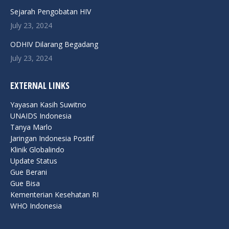
window
window
window
window
window
Sejarah Pengobatan HIV
July 23, 2024
ODHIV Dilarang Begadang
July 23, 2024
EXTERNAL LINKS
Yayasan Kasih Suwitno
UNAIDS Indonesia
Tanya Marlo
Jaringan Indonesia Positif
Klinik Globalindo
Update Status
Gue Berani
Gue Bisa
Kementerian Kesehatan RI
WHO Indonesia