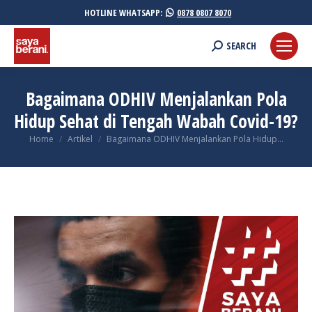
HOTLINE WHATSAPP:
0878 0807 8070
Search:
SEARCH
Bagaimana ODHIV Menjalankan Pola
Hidup Sehat di Tengah Wabah Covid-19?
You are here:
Home
Artikel
Bagaimana ODHIV Menjalankan Pola Hidup…