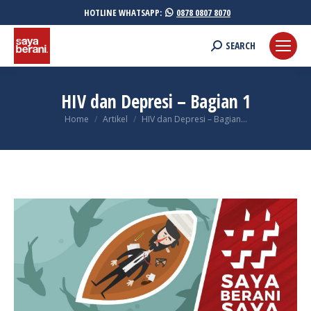
HOTLINE WHATSAPP:
0878 0807 8070
Search:
SEARCH
HIV dan Depresi – Bagian 1
You are here:
Home
Artikel
HIV dan Depresi – Bagian…