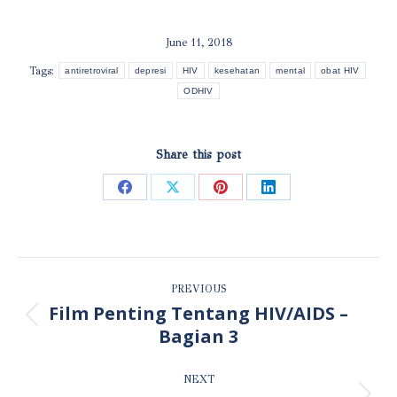
June 11, 2018
Tags:
antiretroviral
depresi
HIV
kesehatan
mental
obat HIV
ODHIV
Share this post
Share
Share
Share
Share
on
on
on
on
Facebook
X
Pinterest
LinkedIn
POST
PREVIOUS
NAVIGATION
Film Penting Tentang HIV/AIDS –
Previous
Bagian 3
post:
NEXT