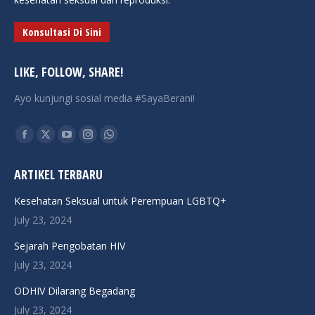
Konsultasi Di Sini
LIKE, FOLLOW, SHARE!
Ayo kunjungi sosial media #SayaBerani!
Find us on:
Facebook
X
YouTube
Instagram
Whatsapp
page
page
page
page
page
ARTIKEL TERBARU
opens
opens
opens
opens
opens
in
in
in
in
in
Kesehatan Seksual untuk Perempuan LGBTQ+
new
new
new
new
new
July 23, 2024
window
window
window
window
window
Sejarah Pengobatan HIV
July 23, 2024
ODHIV Dilarang Begadang
July 23, 2024