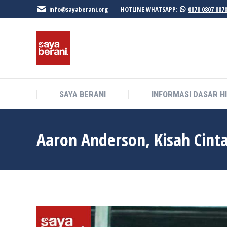
info@sayaberani.org
HOTLINE WHATSAPP:
0878 0807 807
SAYA BERANI
INFORMASI DASAR H
SAYA BERANI
INFORMASI DASAR H
Aaron Anderson, Kisah Cint