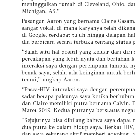
meninggalkan rumah di Cleveland, Ohio, da
Michigan, AS.”
Pasangan Aaron yang bernama Claire Gasama
sangat vokal, di mana karyanya telah dikenal
di Google, terdapat tujuh hingga delapan h
dia berbicara secara terbuka tentang status 
“Salah satu hal positif yang keluar dari di
percakapan yang lebih nyata dan bertahan 
interaksi saya dengan perempuan tampak ny
benak saya, selalu ada keinginan untuk be
temui,” ungkap Aaron.
“Pasca-HIV, interaksi saya dengan perempua
sadar betapa palsunya saya ketika berhubu
dan Claire memiliki putra bernama Calvin. 
Maret 2019. Kedua putranya berstatus negat
“Sejujurnya bisa dibilang bahwa saya dapa
dua putra ke dalam hidup saya. Berkat HIV,
dan saya sekarang aktif memberi advokasi, 