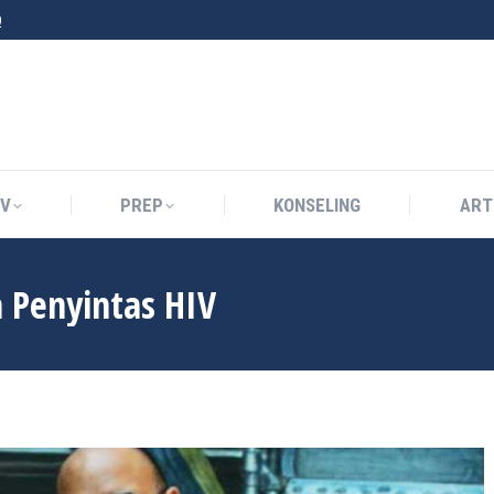
0
IV
PREP
KONSELING
ART
IV
PREP
KONSELING
ART
a Penyintas HIV