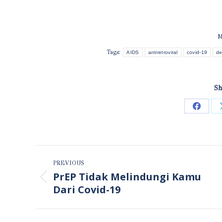
M
Tags:
AIDS
antiretroviral
covid-19
de
Sh
Share
on
Faceb
POST
PREVIOUS
NAVIGATION
PrEP Tidak Melindungi Kamu
Previous
Dari Covid-19
post: