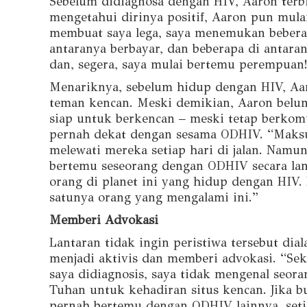
Sebelum didiagnosa dengan HIV, Aaron terb
mengetahui dirinya positif, Aaron pun mul
membuat saya lega, saya menemukan bebera
antaranya berbayar, dan beberapa di antaran
dan, segera, saya mulai bertemu perempuan
Menariknya, sebelum hidup dengan HIV, A
teman kencan. Meski demikian, Aaron belu
siap untuk berkencan – meski tetap berkom
pernah dekat dengan sesama ODHIV. “Maksud
melewati mereka setiap hari di jalan. Namu
bertemu seseorang dengan ODHIV secara lan
orang di planet ini yang hidup dengan HIV. 
satunya orang yang mengalami ini.”
Memberi Advokasi
Lantaran tidak ingin peristiwa tersebut di
menjadi aktivis dan memberi advokasi. “Se
saya didiagnosis, saya tidak mengenal seor
Tuhan untuk kehadiran situs kencan. Jika b
pernah bertemu dengan ODHIV lainnya, seti