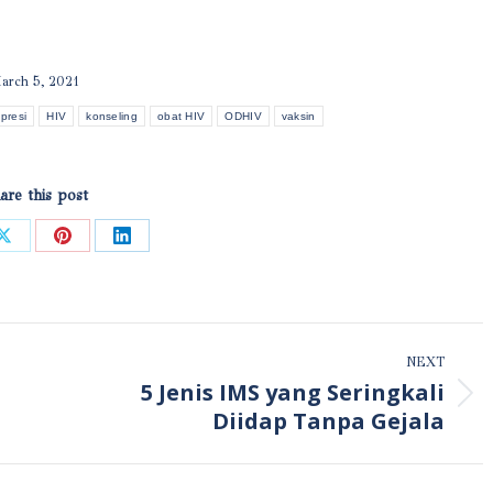
arch 5, 2021
presi
HIV
konseling
obat HIV
ODHIV
vaksin
are this post
Share
Share
Share
on
on
on
ook
X
Pinterest
LinkedIn
NEXT
5 Jenis IMS yang Seringkali
Next
Diidap Tanpa Gejala
post: