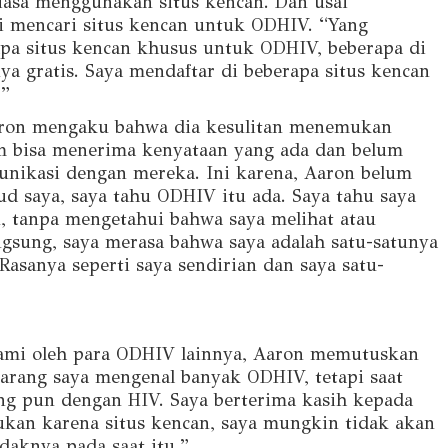
iasa menggunakan situs kencan. Dan usai
ai mencari situs kencan untuk ODHIV. “Yang
pa situs kencan khusus untuk ODHIV, beberapa di
ya gratis. Saya mendaftar di beberapa situs kencan
!”
aron mengaku bahwa dia kesulitan menemukan
m bisa menerima kenyataan yang ada dan belum
unikasi dengan mereka. Ini karena, Aaron belum
 saya, saya tahu ODHIV itu ada. Saya tahu saya
n, tanpa mengetahui bahwa saya melihat atau
gsung, saya merasa bahwa saya adalah satu-satunya
Rasanya seperti saya sendirian dan saya satu-
alami oleh para ODHIV lainnya, Aaron memutuskan
karang saya mengenal banyak ODHIV, tetapi saat
ang pun dengan HIV. Saya berterima kasih kepada
ukan karena situs kencan, saya mungkin tidak akan
daknya pada saat itu.”