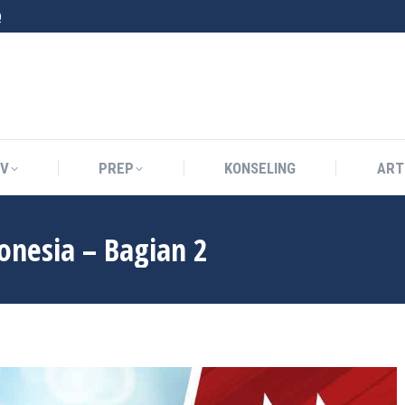
0
IV
PREP
KONSELING
ART
IV
PREP
KONSELING
ART
onesia – Bagian 2