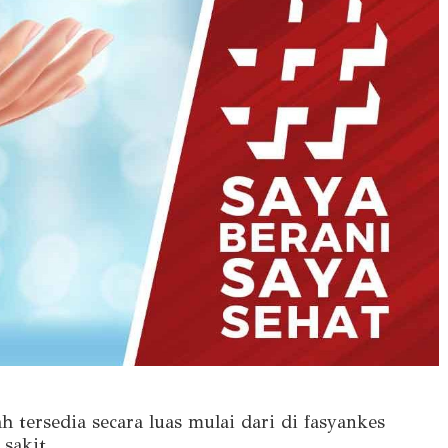
h tersedia secara luas mulai dari di fasyankes
sakit.