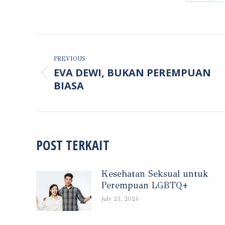
Share
on
Faceb
POST
NAVIGATION
PREVIOUS
EVA DEWI, BUKAN PEREMPUAN
Previous
BIASA
post:
POST TERKAIT
Kesehatan Seksual untuk
Perempuan LGBTQ+
July 23, 2024