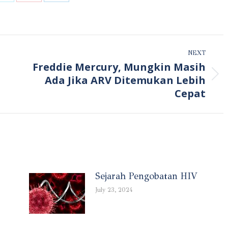
Share
Share
Share
on
on
on
ook
X
Pinterest
LinkedIn
NEXT
Freddie Mercury, Mungkin Masih
Next
Ada Jika ARV Ditemukan Lebih
post:
Cepat
Sejarah Pengobatan HIV
July 23, 2024