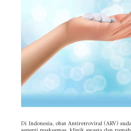
Di Indonesia, obat Antiretroviral (ARV) suda
seperti puskesmas, klinik swasta dan rumah 