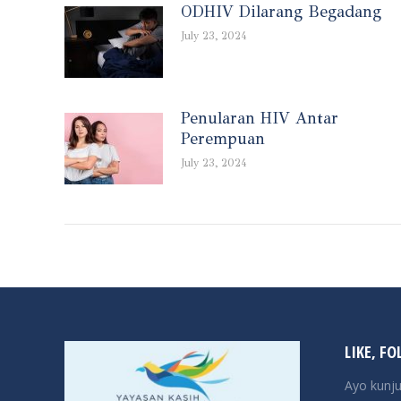
ODHIV Dilarang Begadang
July 23, 2024
Penularan HIV Antar
Perempuan
July 23, 2024
LIKE, FO
Ayo kunju