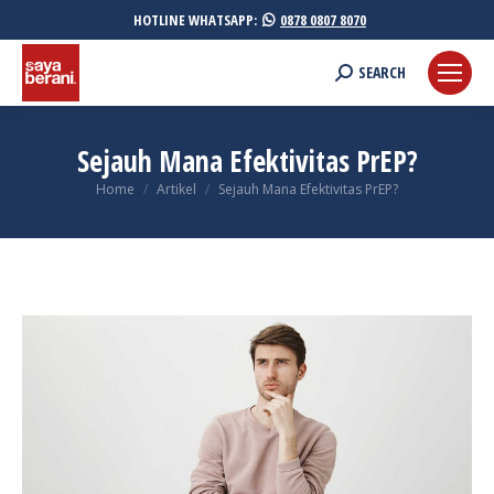
HOTLINE WHATSAPP:
0878 0807 8070
Search:
SEARCH
Sejauh Mana Efektivitas PrEP?
You are here:
Home
Artikel
Sejauh Mana Efektivitas PrEP?