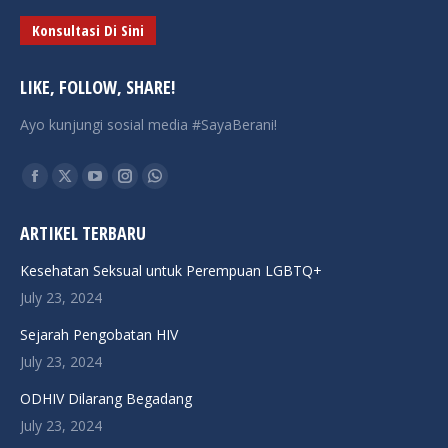
Konsultasi Di Sini
LIKE, FOLLOW, SHARE!
Ayo kunjungi sosial media #SayaBerani!
Find us on:
Facebook
X
YouTube
Instagram
Whatsapp
page
page
page
page
page
ARTIKEL TERBARU
opens
opens
opens
opens
opens
in
in
in
in
in
Kesehatan Seksual untuk Perempuan LGBTQ+
new
new
new
new
new
July 23, 2024
window
window
window
window
window
Sejarah Pengobatan HIV
July 23, 2024
ODHIV Dilarang Begadang
July 23, 2024