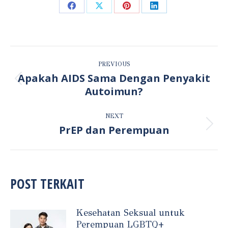
Share
Share
Share
Share
on
on
on
on
Facebook
X
Pinterest
LinkedIn
POST
PREVIOUS
NAVIGATION
Apakah AIDS Sama Dengan Penyakit
Previous
Autoimun?
post:
NEXT
PrEP dan Perempuan
Next
post:
POST TERKAIT
Kesehatan Seksual untuk
Perempuan LGBTQ+