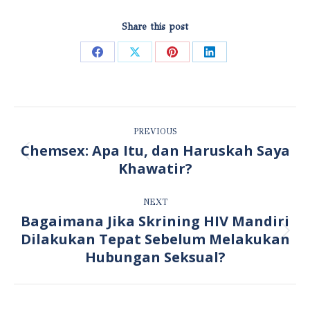
Share this post
Share
Share
Share
Share
on
on
on
on
Facebook
X
Pinterest
LinkedIn
POST
PREVIOUS
NAVIGATION
Chemsex: Apa Itu, dan Haruskah Saya
Previous
Khawatir?
post:
NEXT
Bagaimana Jika Skrining HIV Mandiri
Dilakukan Tepat Sebelum Melakukan
Next
post:
Hubungan Seksual?