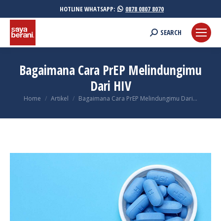
HOTLINE WHATSAPP:
0878 0807 8070
Search:
SEARCH
Bagaimana Cara PrEP Melindungimu
Dari HIV
You are here:
Home
Artikel
Bagaimana Cara PrEP Melindungimu Dari…