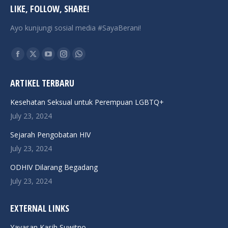
LIKE, FOLLOW, SHARE!
Ayo kunjungi sosial media #SayaBerani!
Find us on:
Facebook
X
YouTube
Instagram
Whatsapp
page
page
page
page
page
ARTIKEL TERBARU
opens
opens
opens
opens
opens
in
in
in
in
in
Kesehatan Seksual untuk Perempuan LGBTQ+
new
new
new
new
new
July 23, 2024
window
window
window
window
window
Sejarah Pengobatan HIV
July 23, 2024
ODHIV Dilarang Begadang
July 23, 2024
EXTERNAL LINKS
Yayasan Kasih Suwitno