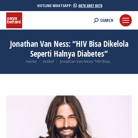
HOTLINE WHATSAPP:
0878 0807 8070
Search:
SEARCH
Jonathan Van Ness: “HIV Bisa Dikelola
Seperti Halnya Diabetes”
You are here:
Home
Artikel
Jonathan Van Ness: “HIV Bisa…