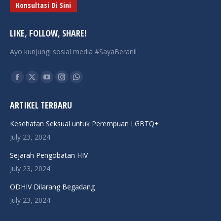
Konsultasi Di Sini
LIKE, FOLLOW, SHARE!
Ayo kunjungi sosial media #SayaBerani!
Find us on:
Facebook
X
YouTube
Instagram
Whatsapp
page
page
page
page
page
ARTIKEL TERBARU
opens
opens
opens
opens
opens
in
in
in
in
in
Kesehatan Seksual untuk Perempuan LGBTQ+
new
new
new
new
new
July 23, 2024
window
window
window
window
window
Sejarah Pengobatan HIV
July 23, 2024
ODHIV Dilarang Begadang
July 23, 2024