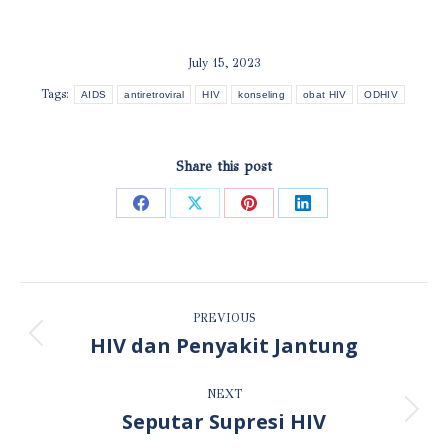
July 15, 2023
Tags:
AIDS
antiretroviral
HIV
konseling
obat HIV
ODHIV
Share this post
Share
Share
Share
Share
on
on
on
on
Facebook
X
Pinterest
LinkedIn
POST
PREVIOUS
NAVIGATION
HIV dan Penyakit Jantung
Previous
post:
NEXT
Seputar Supresi HIV
Next
post: