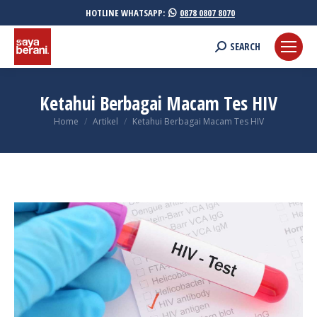
HOTLINE WHATSAPP:
0878 0807 8070
Search:
SEARCH
Ketahui Berbagai Macam Tes HIV
You are here:
Home
Artikel
Ketahui Berbagai Macam Tes HIV