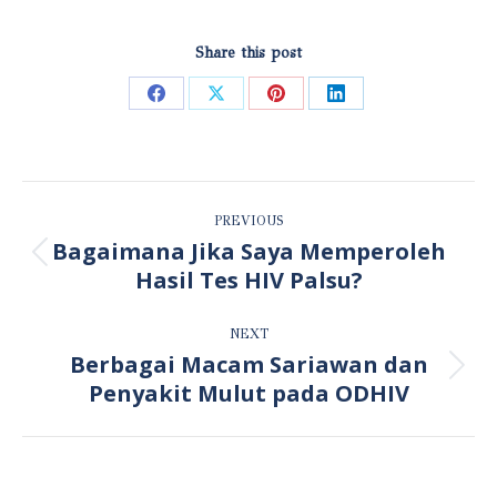
Share this post
Share
Share
Share
Share
on
on
on
on
Facebook
X
Pinterest
LinkedIn
POST
PREVIOUS
NAVIGATION
Bagaimana Jika Saya Memperoleh
Previous
Hasil Tes HIV Palsu?
post:
NEXT
Berbagai Macam Sariawan dan
Next
Penyakit Mulut pada ODHIV
post: