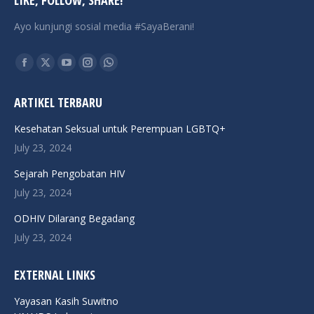
LIKE, FOLLOW, SHARE!
Ayo kunjungi sosial media #SayaBerani!
Find us on:
Facebook
X
YouTube
Instagram
Whatsapp
page
page
page
page
page
ARTIKEL TERBARU
opens
opens
opens
opens
opens
in
in
in
in
in
Kesehatan Seksual untuk Perempuan LGBTQ+
new
new
new
new
new
July 23, 2024
window
window
window
window
window
Sejarah Pengobatan HIV
July 23, 2024
ODHIV Dilarang Begadang
July 23, 2024
EXTERNAL LINKS
Yayasan Kasih Suwitno