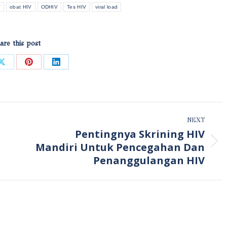
V
obat HIV
ODHIV
Tes HIV
viral load
are this post
Share
Share
Share
on
on
on
ook
X
Pinterest
LinkedIn
NEXT
Pentingnya Skrining HIV
Next
Mandiri Untuk Pencegahan Dan
post:
Penanggulangan HIV