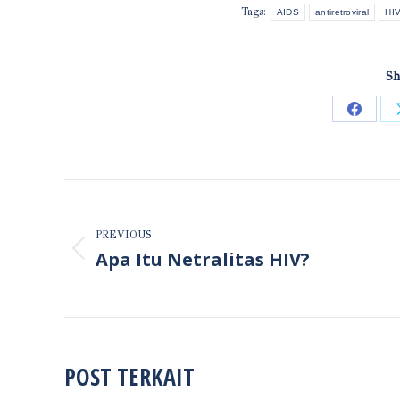
Tags:
AIDS
antiretroviral
HI
Sh
Share
on
Faceb
POST
NAVIGATION
PREVIOUS
Previous
Apa Itu Netralitas HIV?
post:
POST TERKAIT