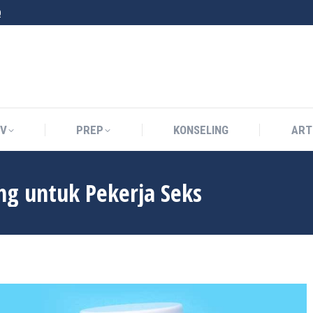
0
IV
PREP
KONSELING
ART
IV
PREP
KONSELING
ART
g untuk Pekerja Seks