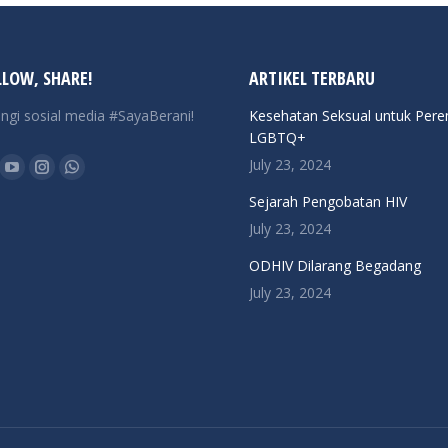
LLOW, SHARE!
ARTIKEL TERBARU
ngi sosial media #SayaBerani!
Kesehatan Seksual untuk Per
LGBTQ+
n:
July 23, 2024
ok
YouTube
Instagram
Whatsapp
Sejarah Pengobatan HIV
ge
page
page
page
July 23, 2024
ens
opens
opens
opens
in
in
in
ODHIV Dilarang Begadang
w
new
new
new
July 23, 2024
ndow
window
window
window