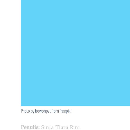
Photo by bowonpat from freepik
Penulis:
Sinta Tiara Rini