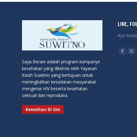
LIKE, FO
Ayo kunju
Find us o
Facebo
X
Saya Berani adalah program kampanye
page
pa
kesehatan yang dikelola oleh Yayasan
opens
op
Kasih Suwitno yang bertujuan untuk
in
in
meningkatkan kesadaran masyarakat
new
ne
mengenai HIV beserta kesehatan
window
wi
seksual dan reproduksi.
Konsultasi Di Sini