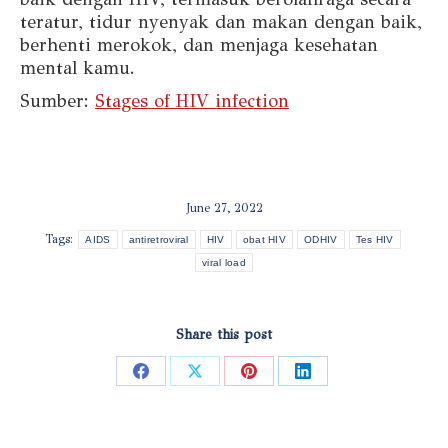
teratur, tidur nyenyak dan makan dengan baik,
berhenti merokok, dan menjaga kesehatan
mental kamu.
Sumber:
Stages of HIV infection
June 27, 2022
Tags:
AIDS
antiretroviral
HIV
obat HIV
ODHIV
Tes HIV
viral load
Share this post
Share
Share
Share
Share
on
on
on
on
Facebook
X
Pinterest
LinkedIn