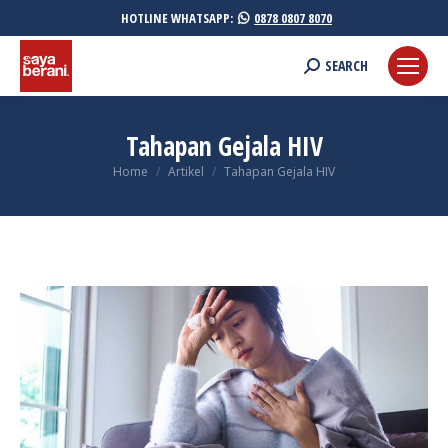
HOTLINE WHATSAPP:
0878 0807 8070
Search:
SEARCH
Tahapan Gejala HIV
You are here:
Home
Artikel
Tahapan Gejala HIV