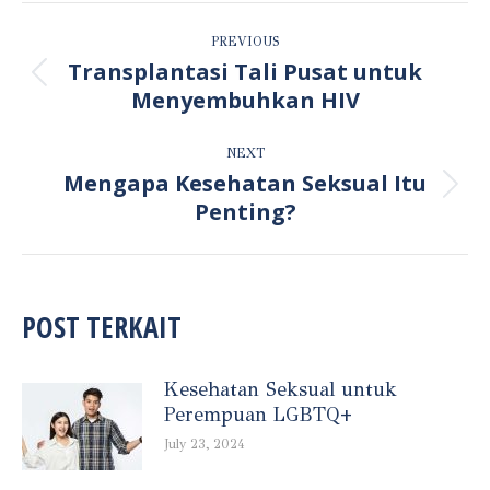
POST
PREVIOUS
NAVIGATION
Transplantasi Tali Pusat untuk
Previous
Menyembuhkan HIV
post:
NEXT
Mengapa Kesehatan Seksual Itu
Next
Penting?
post:
POST TERKAIT
Kesehatan Seksual untuk
Perempuan LGBTQ+
July 23, 2024