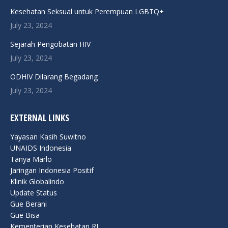
in
in
in
in
in
Kesehatan Seksual untuk Perempuan LGBTQ+
new
new
new
new
new
July 23, 2024
window
window
window
window
window
Sejarah Pengobatan HIV
July 23, 2024
ODHIV Dilarang Begadang
July 23, 2024
EXTERNAL LINKS
Yayasan Kasih Suwitno
UNAIDS Indonesia
Tanya Marlo
Jaringan Indonesia Positif
Klinik Globalindo
Update Status
Gue Berani
Gue Bisa
Kementerian Kesehatan RI