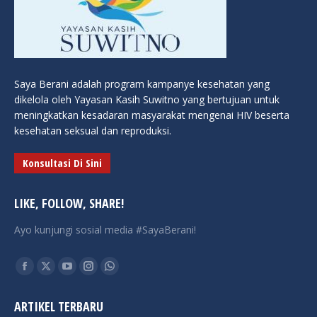
Saya Berani adalah program kampanye kesehatan yang
dikelola oleh Yayasan Kasih Suwitno yang bertujuan untuk
meningkatkan kesadaran masyarakat mengenai HIV beserta
kesehatan seksual dan reproduksi.
Konsultasi Di Sini
LIKE, FOLLOW, SHARE!
Ayo kunjungi sosial media #SayaBerani!
Find us on:
Facebook
X
YouTube
Instagram
Whatsapp
page
page
page
page
page
ARTIKEL TERBARU
opens
opens
opens
opens
opens