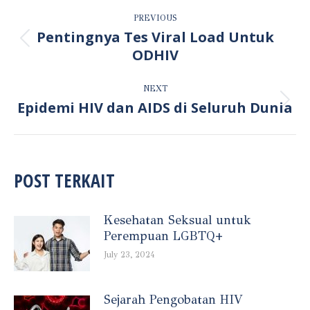
POST
PREVIOUS
NAVIGATION
Pentingnya Tes Viral Load Untuk
Previous
ODHIV
post:
NEXT
Epidemi HIV dan AIDS di Seluruh Dunia
Next
post:
POST TERKAIT
Kesehatan Seksual untuk
Perempuan LGBTQ+
July 23, 2024
Sejarah Pengobatan HIV