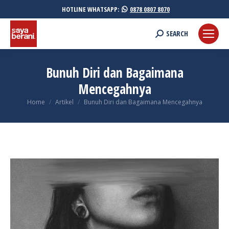
HOTLINE WHATSAPP:
0878 0807 8070
Search:
SEARCH
Bunuh Diri dan Bagaimana
Mencegahnya
You are here:
Home
Artikel
Bunuh Diri dan Bagaimana Mencegahnya