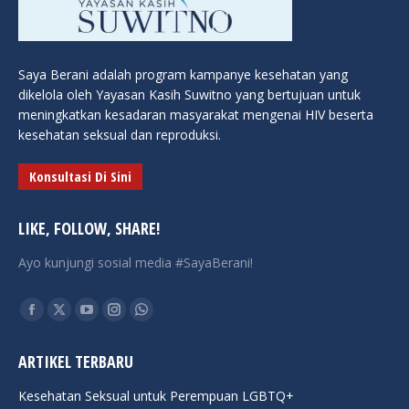
Saya Berani adalah program kampanye kesehatan yang
dikelola oleh Yayasan Kasih Suwitno yang bertujuan untuk
meningkatkan kesadaran masyarakat mengenai HIV beserta
kesehatan seksual dan reproduksi.
Konsultasi Di Sini
LIKE, FOLLOW, SHARE!
Ayo kunjungi sosial media #SayaBerani!
Find us on:
Facebook
X
YouTube
Instagram
Whatsapp
page
page
page
page
page
ARTIKEL TERBARU
opens
opens
opens
opens
opens
in
in
in
in
in
Kesehatan Seksual untuk Perempuan LGBTQ+