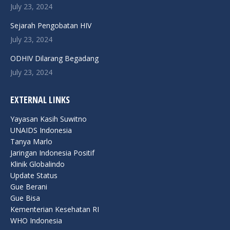
new
new
new
new
new
July 23, 2024
window
window
window
window
window
Sejarah Pengobatan HIV
July 23, 2024
ODHIV Dilarang Begadang
July 23, 2024
EXTERNAL LINKS
Yayasan Kasih Suwitno
UNAIDS Indonesia
Tanya Marlo
Jaringan Indonesia Positif
Klinik Globalindo
Update Status
Gue Berani
Gue Bisa
Kementerian Kesehatan RI
WHO Indonesia