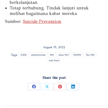
berkelanjutan.
Tetap terhubung. Tindak lanjuti untuk
melihat bagaimana kabar mereka
Sumber:
Suicide Prevention
August 15, 2022
Tags:
AIDS
antiretroviral
HIV
obat HIV
ODHIV
Tes HIV
viral load
Share this post
Share
Share
Share
Share
on
on
on
on
Facebook
X
Pinterest
LinkedIn