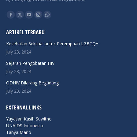
Find us on:
Facebook
X
YouTube
Instagram
Whatsapp
page
page
page
page
page
ARTIKEL TERBARU
opens
opens
opens
opens
opens
in
in
in
in
in
Kesehatan Seksual untuk Perempuan LGBTQ+
new
new
new
new
new
July 23, 2024
window
window
window
window
window
Sejarah Pengobatan HIV
July 23, 2024
ODHIV Dilarang Begadang
July 23, 2024
EXTERNAL LINKS
Yayasan Kasih Suwitno
UNAIDS Indonesia
Tanya Marlo