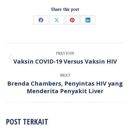
Share this post
Share
Share
Share
Share
on
on
on
on
Facebook
X
Pinterest
LinkedIn
POST
PREVIOUS
NAVIGATION
Vaksin COVID-19 Versus Vaksin HIV
Previous
post:
NEXT
Brenda Chambers, Penyintas HIV yang
Next
Menderita Penyakit Liver
post:
POST TERKAIT