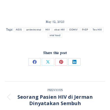
May 12, 2023
Tags:
AIDS
antiretroviral
HIV
obat HIV
ODHIV
PrEP
Tes HIV
viral load
Share this post
Share
Share
Share
Share
on
on
on
on
Facebook
X
Pinterest
LinkedIn
POST
PREVIOUS
NAVIGATION
Seorang Pasien HIV di Jerman
Previous
Dinyatakan Sembuh
post: