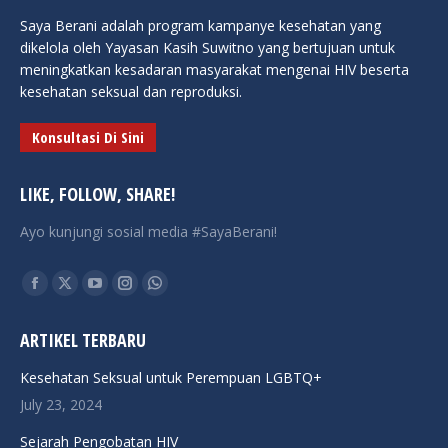
Saya Berani adalah program kampanye kesehatan yang
dikelola oleh Yayasan Kasih Suwitno yang bertujuan untuk
meningkatkan kesadaran masyarakat mengenai HIV beserta
kesehatan seksual dan reproduksi.
Konsultasi Di Sini
LIKE, FOLLOW, SHARE!
Ayo kunjungi sosial media #SayaBerani!
Find us on:
Facebook
X
YouTube
Instagram
Whatsapp
page
page
page
page
page
ARTIKEL TERBARU
opens
opens
opens
opens
opens
in
in
in
in
in
Kesehatan Seksual untuk Perempuan LGBTQ+
new
new
new
new
new
July 23, 2024
window
window
window
window
window
Sejarah Pengobatan HIV