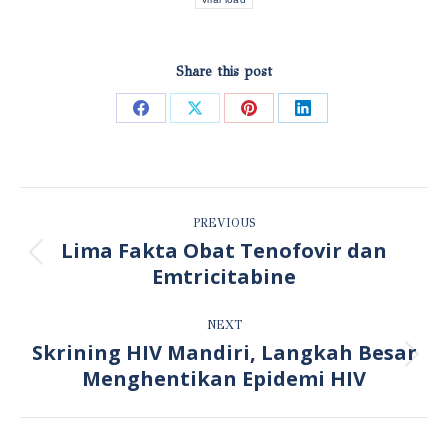
Share this post
Share
Share
Share
Share
on
on
on
on
Facebook
X
Pinterest
LinkedIn
POST
PREVIOUS
NAVIGATION
Lima Fakta Obat Tenofovir dan
Previous
Emtricitabine
post:
NEXT
Skrining HIV Mandiri, Langkah Besar
Next
Menghentikan Epidemi HIV
post: