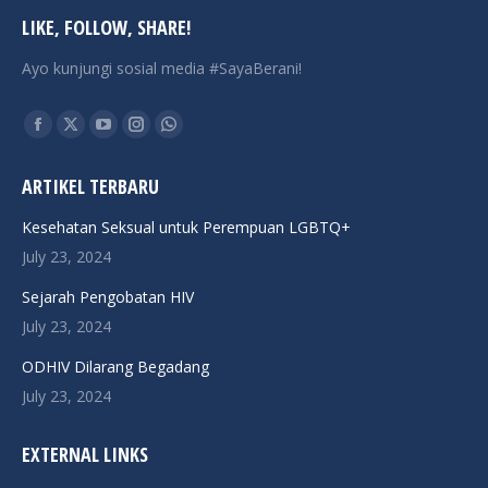
LIKE, FOLLOW, SHARE!
Ayo kunjungi sosial media #SayaBerani!
Find us on:
Facebook
X
YouTube
Instagram
Whatsapp
page
page
page
page
page
ARTIKEL TERBARU
opens
opens
opens
opens
opens
in
in
in
in
in
Kesehatan Seksual untuk Perempuan LGBTQ+
new
new
new
new
new
July 23, 2024
window
window
window
window
window
Sejarah Pengobatan HIV
July 23, 2024
ODHIV Dilarang Begadang
July 23, 2024
EXTERNAL LINKS