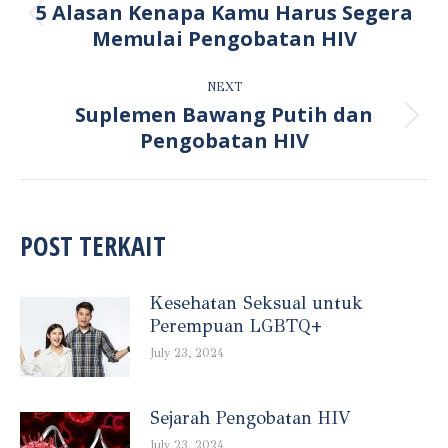
NAVIGATION
5 Alasan Kenapa Kamu Harus Segera
Previous
Memulai Pengobatan HIV
post:
NEXT
Suplemen Bawang Putih dan
Next
Pengobatan HIV
post:
POST TERKAIT
Kesehatan Seksual untuk
Perempuan LGBTQ+
July 23, 2024
Sejarah Pengobatan HIV
July 23, 2024