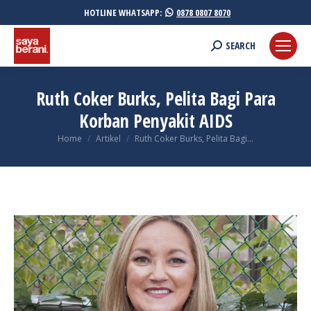
HOTLINE WHATSAPP:
0878 0807 8070
Search:
SEARCH
Ruth Coker Burks, Pelita Bagi Para
Korban Penyakit AIDS
You are here:
Home
Artikel
Ruth Coker Burks, Pelita Bagi…