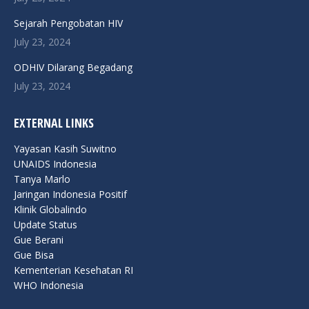
window
window
window
window
window
Sejarah Pengobatan HIV
July 23, 2024
ODHIV Dilarang Begadang
July 23, 2024
EXTERNAL LINKS
Yayasan Kasih Suwitno
UNAIDS Indonesia
Tanya Marlo
Jaringan Indonesia Positif
Klinik Globalindo
Update Status
Gue Berani
Gue Bisa
Kementerian Kesehatan RI
WHO Indonesia