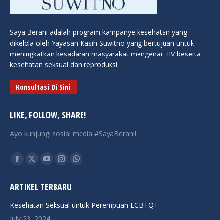
Saya Berani adalah program kampanye kesehatan yang
dikelola oleh Yayasan Kasih Suwitno yang bertujuan untuk
meningkatkan kesadaran masyarakat mengenai HIV beserta
kesehatan seksual dan reproduksi.
Konsultasi Di Sini
LIKE, FOLLOW, SHARE!
Ayo kunjungi sosial media #SayaBerani!
Find us on:
Facebook
X
YouTube
Instagram
Whatsapp
page
page
page
page
page
ARTIKEL TERBARU
opens
opens
opens
opens
opens
in
in
in
in
in
Kesehatan Seksual untuk Perempuan LGBTQ+
new
new
new
new
new
July 23, 2024