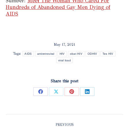
Sumber:
Meet The Woman Who Cared For
Hundreds of Abandoned Gay Men Dying of
AIDS
May 17, 2021
Tags:
AIDS
antiretroviral
HIV
obat HIV
ODHIV
Tes HIV
viral load
Share this post
Share
Share
Share
Share
on
on
on
on
Facebook
X
Pinterest
LinkedIn
POST
PREVIOUS