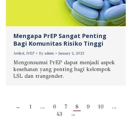
Mengapa PrEP Sangat Penting
Bagi Komunitas Risiko Tinggi
Artikel
,
PrEP
By
admin
January 2, 2023
Mengonsumsi PrEP dapat menjadi aspek
kesehatan yang penting bagi kelompok
LSL dan trangender.
←
1
…
6
7
8
9
10
…
43
→