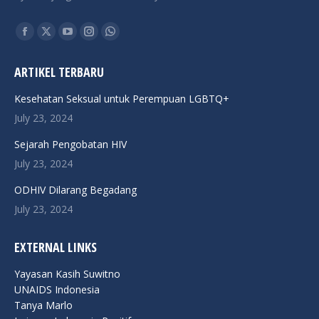
Find us on:
Facebook
X
YouTube
Instagram
Whatsapp
page
page
page
page
page
ARTIKEL TERBARU
opens
opens
opens
opens
opens
in
in
in
in
in
Kesehatan Seksual untuk Perempuan LGBTQ+
new
new
new
new
new
July 23, 2024
window
window
window
window
window
Sejarah Pengobatan HIV
July 23, 2024
ODHIV Dilarang Begadang
July 23, 2024
EXTERNAL LINKS
Yayasan Kasih Suwitno
UNAIDS Indonesia
Tanya Marlo