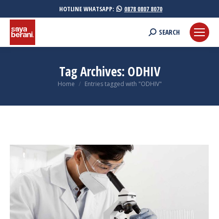
HOTLINE WHATSAPP:
0878 0807 8070
Search:
SEARCH
Tag Archives:
ODHIV
You are here:
Home
Entries tagged with "ODHIV"