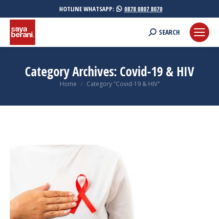
HOTLINE WHATSAPP:
0878 0807 8070
Search:
SEARCH
Category Archives:
Covid-19 & HIV
You are here:
Home
Category "Covid-19 & HIV"