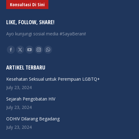
Konsultasi Di Sini
LIKE, FOLLOW, SHARE!
Ayo kunjungi sosial media #SayaBerani!
Find us on:
Facebook
X
YouTube
Instagram
Whatsapp
page
page
page
page
page
ARTIKEL TERBARU
opens
opens
opens
opens
opens
in
in
in
in
in
Kesehatan Seksual untuk Perempuan LGBTQ+
new
new
new
new
new
July 23, 2024
window
window
window
window
window
Sejarah Pengobatan HIV
July 23, 2024
ODHIV Dilarang Begadang
July 23, 2024