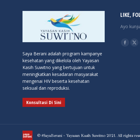
LIKE, FO
Ayo kunju
Find us o
Facebo
X
Saya Berani adalah program kampanye
page
pa
kesehatan yang dikelola oleh Yayasan
opens
op
Kasih Suwitno yang bertujuan untuk
in
in
meningkatkan kesadaran masyarakat
new
ne
mengenai HIV beserta kesehatan
window
wi
seksual dan reproduksi.
Konsultasi Di Sini
© #SayaBerani - Yayasan Kasih Suwitno 2021. All rights res