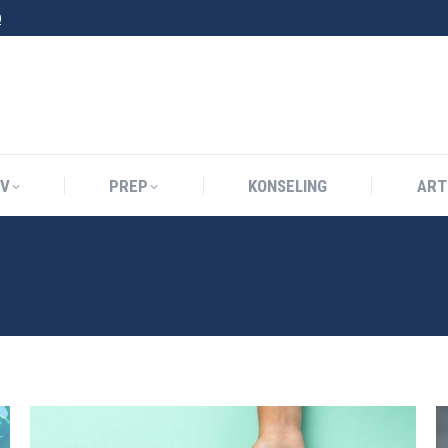
0
IV
PREP
KONSELING
ART
IV
PREP
KONSELING
ART