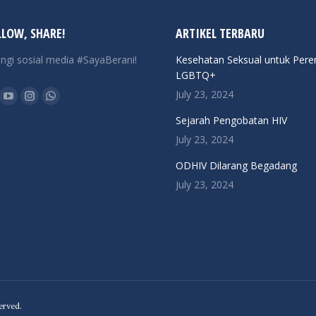
LLOW, SHARE!
ARTIKEL TERBARU
ngi sosial media #SayaBerani!
Kesehatan Seksual untuk Per
LGBTQ+
n:
July 23, 2024
ok
YouTube
Instagram
Whatsapp
Sejarah Pengobatan HIV
ge
page
page
page
July 23, 2024
ens
opens
opens
opens
in
in
in
ODHIV Dilarang Begadang
w
new
new
new
July 23, 2024
ndow
window
window
window
erved.