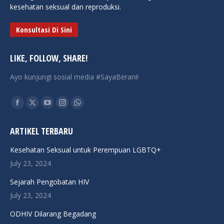
kesehatan seksual dan reproduksi.
Konsultasi Di Sini
LIKE, FOLLOW, SHARE!
Ayo kunjungi sosial media #SayaBerani!
Find us on:
Facebook
X
YouTube
Instagram
Whatsapp
page
page
page
page
page
ARTIKEL TERBARU
opens
opens
opens
opens
opens
in
in
in
in
in
Kesehatan Seksual untuk Perempuan LGBTQ+
new
new
new
new
new
July 23, 2024
window
window
window
window
window
Sejarah Pengobatan HIV
July 23, 2024
ODHIV Dilarang Begadang