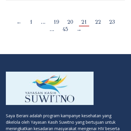
←
1
…
19
20
21
22
23
…
45
→
Saya Berani adalah program kampanye kesehatan yang
dikelola oleh Yayasan Kasih Suwitno yang bertujuan untuk
meningkatkan kesadaran masyarakat mengenai HIV beserta